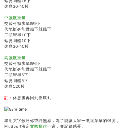
站姿划船15下
休息30-45秒
中強度重量
交替弓箭步單腳9下
伏地挺身能做幾下就幾下
二頭彎舉10下
站姿划船10下
休息30-45秒
高強度重量
交替弓箭步單腳6下
伏地挺身能做幾下就幾下
二頭彎舉5下
站姿划船5下
休息120秒
註：
休息後再回到循環1。
單用文字敘述你或許無感，為了能讓大家一瞧這菜單的強度，
Mr.Sport決定
實際操作
一遍，並記錄感受。