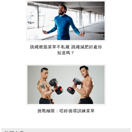
跳繩燃脂菜單不私藏 跳繩減肥好處你
知道嗎？
挑戰極限：啞鈴循環訓練菜單