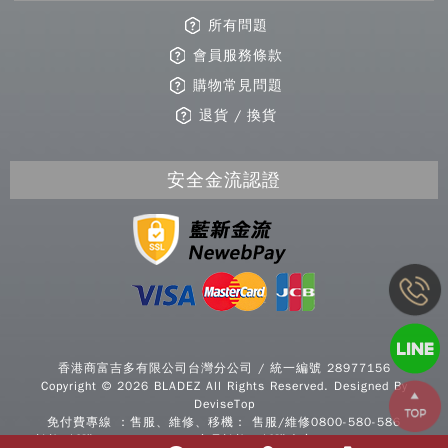
所有問題
會員服務條款
購物常見問題
退貨 / 換貨
安全金流認證
Copy
© 2
香港商富吉多有限公司台灣分公司 / 統一編號 28977156
BLA
Copyright © 2026 BLADEZ All Rights Reserved. Designed By
All R
DeviseTop
Rese
免付費專線 ：售服、維修、移機： 售服/維修0800-580-586
Desi
諮詢/採購0800-277339 / 商品諮詢、採購專案：0800-277339