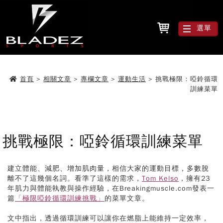
選單
首頁
>
相關文章
>
專欄文章
>
運動生活
>
挑戰極限：啞鈴循環
訓練菜單
挑戰極限：啞鈴循環訓練菜單
建立體能、減肥、增加肌肉量，相信大家的運動目標，多數脫
離不了這幾個名詞。看準了這樣的需求，
Tom Kelso
，擁有23
年肌力與體能執教與操作經驗，在Breakingmuscle.com發表一
篇
「極限啞鈴循環訓練挑戰」
的菜單文章。
文中指出，透過循環訓練可以讓你在燃脂上能維持一定效率，