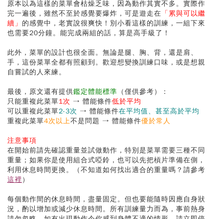
原本以為這樣的菜單會枯燥乏味，因為動作其實不多。實際作
完一遍後，雖然不至於感覺要爆炸，可是遊走在
「累與可以繼
續」
的感覺中，老實說很爽快！別小看這樣的訓練，一組下來
也需要20分鐘。能完成兩組的話，算是高手級了！
此外，菜單的設計也很全面。無論是腿、胸、背，還是肩、
手，這份菜單全都有照顧到。歡迎想變換訓練口味，或是想親
自嘗試的人來練。
最後，原文還有提供
鑑定體能標準
（僅供參考）：
只能重複此菜單
1次
→ 體能條件
低於平均
可以重複此菜單
2-3次
→ 體能條件
在平均值、甚至高於平均
重複此菜單
4次以上
不是問題 → 體能條件
優於常人
注意事項
在開始前請先確認重量並試做動作，特別是菜單需要三種不同
重量；如果你是使用組合式啞鈴，也可以先把槓片準備在側，
利用休息時間更換。（不知道如何找出適合的重量嗎？請參考
這裡
）
每個動作間的休息時間，盡量固定。但也要能隨時因應自身狀
況，酌以增加或減少休息時間。所有訓練量力而為，事前熱身
請勿忽略。如有出現動作令你感到身體不適的情形，請立即停