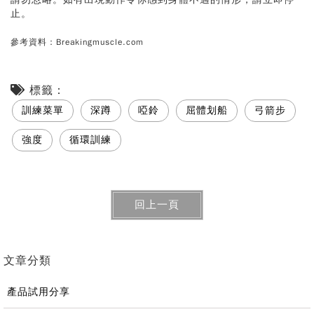
止。
參考資料：Breakingmuscle.com
標籤：
訓練菜單
深蹲
啞鈴
屈體划船
弓箭步
強度
循環訓練
回上一頁
文章分類
產品試用分享