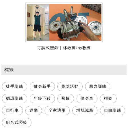
可調式壺鈴｜林楸寅Joy教練
標籤
徒手訓練
健身新手
贈獎活動
肌力訓練
循環訓練
年終下殺
飛輪
健身車
槓鈴
自行車
運動
全家適用
增肌減脂
自由訓練
組合式啞鈴