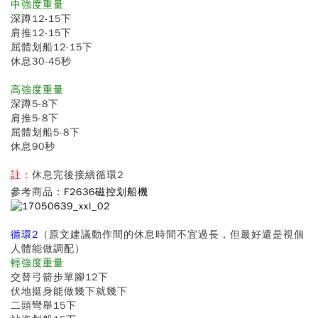
中強度重量
深蹲12-15下
肩推12-15下
屈體划船12-15下
休息30-45秒
高強度重量
深蹲5-8下
肩推5-8下
屈體划船5-8下
休息90秒
註：
休息完後接續循環2
參考商品：
F
2636磁控划船機
循環2
（原文建議動作間的休息時間不宜過長，但最好還是視個
人體能做調配）
輕強度重量
交替弓箭步單腳12下
伏地挺身能做幾下就幾下
二頭彎舉15下