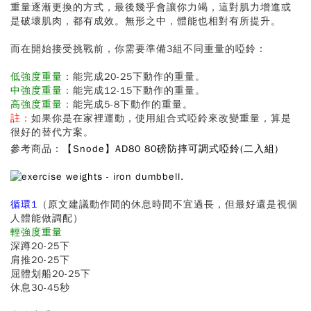
重量逐漸更換的方式，最後幾乎會讓你力竭，這對肌力增進或
是破壞肌肉，都有成效。無形之中，體能也相對有所提升。
而在開始接受挑戰前，你需要準備3組不同重量的啞鈴：
低強度重量
：能完成20-25下動作的重量。
中強度重量：
能完成12-15下動作的重量。
高強度重量：
能完成5-8下動作的重量。
註：
如果你是在家裡運動，使用組合式啞鈴來改變重量，算是
很好的替代方案。
參考商品：
【Snode】AD80 80磅防摔可調式啞鈴(二入組)
循環1
（原文建議動作間的休息時間不宜過長，但最好還是視個
人體能做調配）
輕強度重量
深蹲20-25下
肩推20-25下
屈體划船20-25下
休息30-45秒