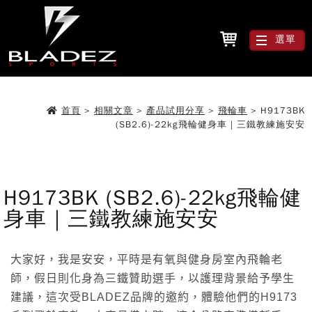
選單
首頁
>
相關文章
>
產品試用分享
>
飛輪車
>
H9173BK
(SB2.6)-22kg飛輪健身車｜三鐵教練施安安
H9173BK (SB2.6)-22kg飛輪健
身車｜三鐵教練施安安
大家好，我是安安，平時是有氧與健身房室內飛輪老
師，假日則化身為三鐵贊助選手，以護理背景給予學生
建議，這次受BLADEZ品牌的邀約，體驗他們的H9173