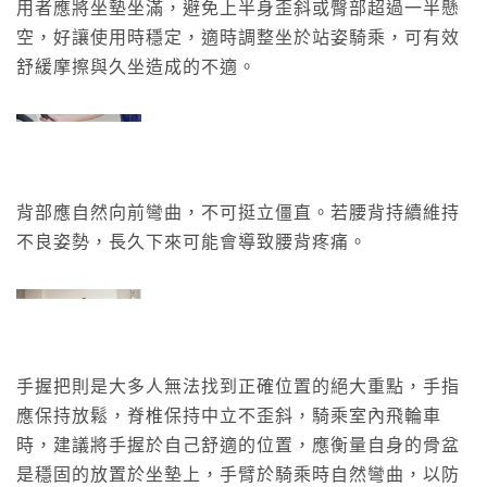
用者應將坐墊坐滿，避免上半身歪斜或臀部超過一半懸
空，好讓使用時穩定，適時調整坐於站姿騎乘，可有效
舒緩摩擦與久坐造成的不適。
背部應自然向前彎曲，不可挺立僵直。若腰背持續維持
不良姿勢，長久下來可能會導致腰背疼痛。
手握把則是大多人無法找到正確位置的絕大重點，手指
應保持放鬆，脊椎保持中立不歪斜，騎乘室內飛輪車
時，建議將手握於自己舒適的位置，應衡量自身的骨盆
是穩固的放置於坐墊上，手臂於騎乘時自然彎曲，以防