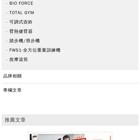
倒立機
OCT 奧特鋼極致可調式啞鈴
重訓器材
BIO FORCE
TOTAL GYM
可調式壺鈴
臂熱健臂器
踏步機/滑步機
FWS1-全方位重量訓練機
按摩滾筒
品牌相關
專欄文章