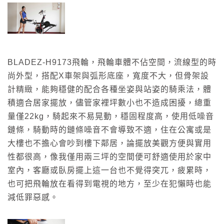
BLADEZ-H9173飛輪，飛輪車體不佔空間，流線型的時
尚外型，搭配X車架與弧形底座，寬度不大，但骨架設
計精緻，能夠穩健的配合各種坐姿與站姿的騎乘法，體
積適合居家擺放，儘管家裡坪數小也不造成困擾，總重
量僅22kg，騎起來不易晃動，穩固程度高，使用低噪音
鏈條，騎動時的鏈條噪音不會導致不適，住在公寓或是
大樓也不擔心會吵到樓下鄰居，論擺放美觀方便與實用
性都很高，像我僅用兩三坪的空間便可舒適使用於家中
室內，客廳或臥房擺上這一台也不覺得突兀，疲累時，
也可把飛輪放在看得到電視的地方，至少在犯懶時也能
減低罪惡感。