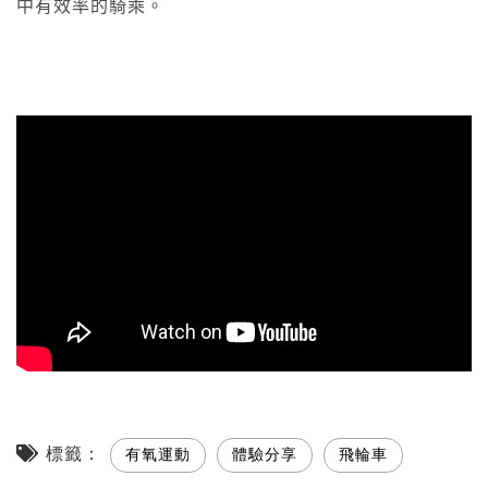
腳是舒適的，在這些動作的調整與適應上逐漸達到安全
有效的運動，幫助自己在日後的訓練、長途騎行或比賽
中有效率的騎乘。