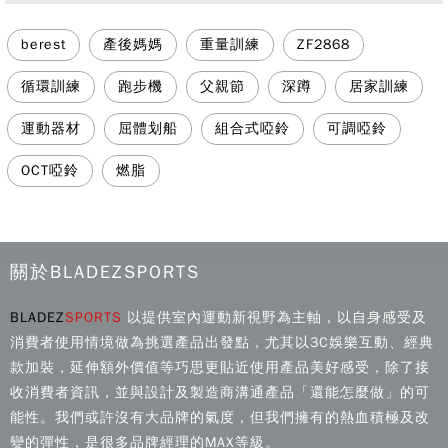
可調式壺鈴｜林楸寅Joy教練
標籤
berest
產後媽媽
重量訓練
ZF2868
循環訓練
跑步機
父親節
深蹲
居家訓練
運動器材
屈體划船
組合式啞鈴
可調啞鈴
OCT啞鈴
燃脂
關於BLADEZSPORTS
BLADEZ
SPORTS
以提供室內運動新視野為主軸，以自身感受及
消費者使用情境做為挑選產品出發點，尤其以3C娛樂互動、經典