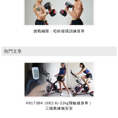
跳繩燃脂菜單不私藏 跳繩減肥好處你
知道嗎？
挑戰極限：啞鈴循環訓練菜單
熱門文章