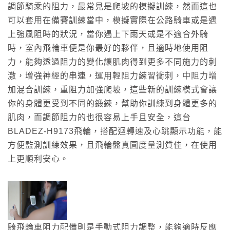
調節騎乘的阻力，最常見是爬坡的模擬訓練，然而這也
可以套用在備賽訓練當中，模擬實際在公路騎車或是遇
上強風阻時的狀況，當你遇上下雨天或是不適合外騎
時，室內飛輪車便是你最好的夥伴，且適時地使用阻
力，能夠透過阻力的變化讓肌肉得到更多不同施力的刺
激，增強神經的串連，運用輕阻力練習衝刺，中阻力增
加混合訓練，重阻力加強爬坡，這些新的訓練模式會讓
你的身體更受到不同的鍛鍊，幫助你訓練到身體更多的
肌肉，而調節阻力的也很容易上手且安全，這台
BLADEZ-H9173飛輪，搭配迴轉速及心跳顯示功能，能
方便監測訓練效果，且飛輪盤真圓度量測質佳，在使用
上更順利安心。
騎飛輪車阻力配備則是手動式阻力調整，能夠適時反應