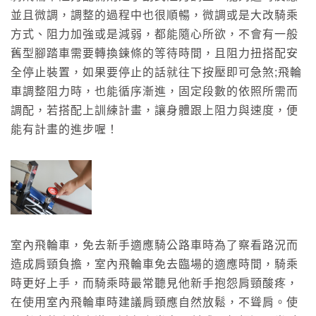
並且微調，調整的過程中也很順暢，微調或是大改騎乘
方式、阻力加強或是減弱，都能隨心所欲，不會有一般
舊型腳踏車需要轉換鍊條的等待時間，且阻力扭搭配安
全停止裝置，如果要停止的話就往下按壓即可急煞;飛輪
車調整阻力時，也能循序漸進，固定段數的依照所需而
調配，若搭配上訓練計畫，讓身體跟上阻力與速度，便
能有計畫的進步喔！
室內飛輪車，免去新手適應騎公路車時為了察看路況而
造成肩頸負擔，室內飛輪車免去臨場的適應時間，騎乘
時更好上手，而騎乘時最常聽見他新手抱怨肩頸酸疼，
在使用室內飛輪車時建議肩頸應自然放鬆，不聳肩。使