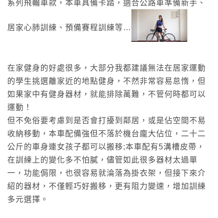
系列飛輪車款，本車具備卡踏，適合公路車準備新手、
居家心肺訓練、預備賽程訓練等…
在家健身的好處很多，大部分我都建議無法在居家運動
的學生挑選離家近的地點健身，不然非常容易怠惰，但
如果家中有健身器材，就能排除萬難，不管何時都可以
運動！
但不免俗要考慮到是否會打擾到鄰居，或是佔空間不易
收納移動，本車配備強但不落於機台龐大佔位，二十二
公斤的車身連女孩子都可以搬移;本車配有5溝槽皮帶，
在訓練上的變化多不怕膩，儘管如此很多器材太過單
一，功能侷限，也很容易就淪落為掛衣架，但接下來介
紹的器材，不僅輕巧好搬移，更有阻力變速，增加訓練
多元選擇。