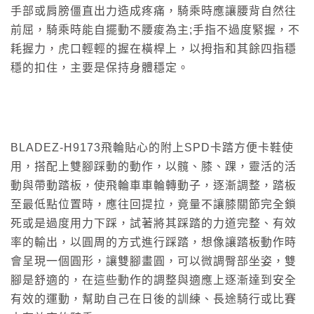
手部或肩膀僵直出力造成疼痛，騎乘時應讓腰背自然往
前屈，騎乘時能自擺動不腰痠為主;手指不過度緊握，不
耗握力，虎口輕輕的握在橫桿上，以拇指和其餘四指穩
穩的扣住，主要是保持身體穩定。
BLADEZ-H9173飛輪貼心的附上SPD卡踏方便卡鞋使
用，搭配上雙腳踩動的動作，以髖、膝、踝，靈活的活
動與帶動踏板，使飛輪車車輪轉動子，逐漸調整，踏板
至最低點位置時，應往回提拉，竟量不讓膝關節完全鎖
死或是過度用力下踩，試著將其踩踏的力道完整、有效
率的輸出，以圓周的方式進行踩踏，想像讓踏板動作時
會呈現一個圓形，讓雙腳畫圓，可以微調臀部坐姿，雙