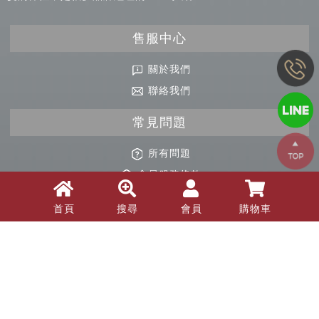
款加裝，延伸額外價值等巧思更貼近使用產品美好感受，除了接
收消費者資訊，並與設計及製造商溝通產品「還能怎麼做」的可
能性。我們或許沒有大品牌的氣度，但我們擁有的熱血積極及改
變的彈性，是很多品牌經理的MAX等級。
Copy
售服中心
© 2
BLA
關於我們
All R
Rese
聯絡我們
Desi
B
常見問題
Devi
首頁
搜尋
會員
購物車
所有問題
會員服務條款
購物常見問題
退貨 / 換貨