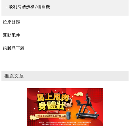
飛利浦踏步機/橢圓機
按摩舒壓
運動配件
絕版品下殺
推薦文章