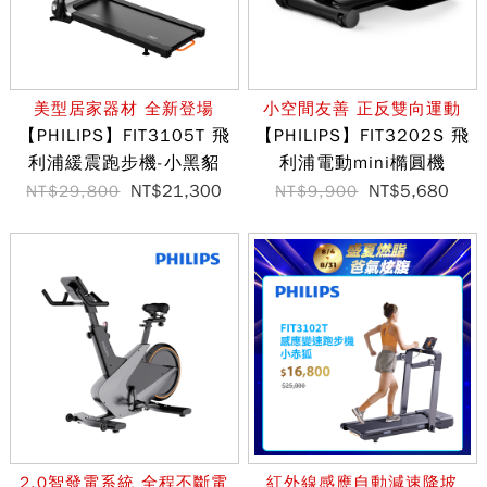
美型居家器材 全新登場
小空間友善 正反雙向運動
【PHILIPS】FIT3105T 飛
【PHILIPS】FIT3202S 飛
利浦緩震跑步機-小黑貂
利浦電動mini橢圓機
NT$21,300
NT$5,680
NT$29,800
NT$9,900
2.0智發電系統 全程不斷電
紅外線感應自動減速降坡