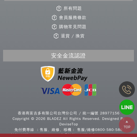
所有問題
會員服務條款
購物常見問題
退貨 / 換貨
安全金流認證
Copy
© 2
香港商富吉多有限公司台灣分公司 / 統一編號 28977156
BLA
Copyright © 2026 BLADEZ All Rights Reserved. Designed By
All R
DeviseTop
Rese
免付費專線 ：售服、維修、移機： 售服/維修0800-580-586
Desi
諮詢/採購0800-277339 / 商品諮詢、採購專案：0800-277339