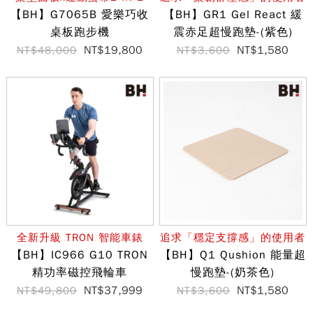
【BH】G7065B 愛樂巧收
【BH】GR1 Gel React 緩
桌板跑步機
震赤足超慢跑墊-(紫色)
NT$19,800
NT$1,580
NT$48,000
NT$3,600
全新升級 TRON 智能車錶
追求「穩定支撐感」的使用者
【BH】IC966 G10 TRON
【BH】Q1 Qushion 能量超
精功率磁控飛輪車
慢跑墊-(奶茶色)
NT$37,999
NT$1,580
NT$49,800
NT$3,600