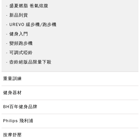
盛夏燃脂 爸氣炫腹
新品到貨
UREVO 緩步機/跑步機
健身入門
變頻跑步機
可調式啞鈴
壺鈴絕版品限量下殺
重量訓練
健身器材
BH百年健身品牌
Philips 飛利浦
按摩舒壓