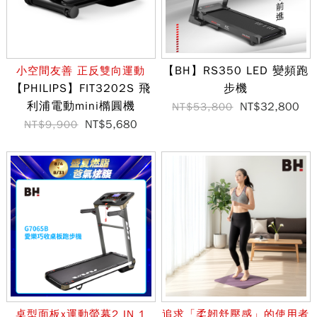
【BH】RS350 LED 變頻跑
小空間友善 正反雙向運動
【PHILIPS】FIT3202S 飛
步機
利浦電動mini橢圓機
NT$32,800
NT$53,800
NT$5,680
NT$9,900
桌型面板x運動螢幕2 IN 1
追求「柔韌舒壓感」的使用者