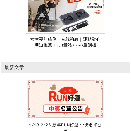
女生要的線條一台就夠練｜運動甜心
珊迪推薦 P1力量站72KG重訓機
最新文章
1/13-2/25 新年RUN好運 中獎名單公
布