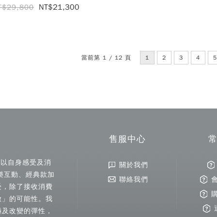
NT$21,300
T$29,800
當前第 1 / 12 頁
1
2
3
4
5
售服中心
以自身感受及消
關於我們
樂互動、經典款加
聯絡我們
受，除了接收消費
做」的可能性。我
極及改變的彈性，