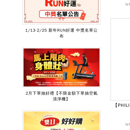
N
1/13-2/25 新年RUN好運 中獎名單公
布
2月下單抽好禮【不限金額下單抽空氣
清淨機】
【PHIL
N