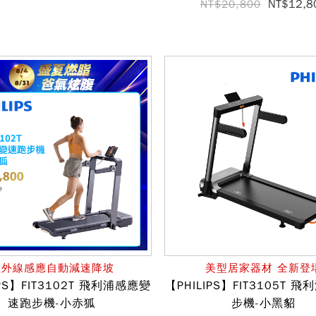
NT$12,8
NT$20,800
紅外線感應自動減速降坡
美型居家器材 全新登
IPS】FIT3102T 飛利浦感應變
【PHILIPS】FIT3105T 
速跑步機-小赤狐
步機-小黑貂