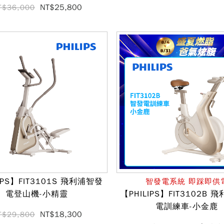
NT$25,800
T$36,000
IPS】FIT3101S 飛利浦智發
智發電系統 即踩即供
電登山機-小精靈
【PHILIPS】FIT3102B
電訓練車-小金鹿
NT$18,300
T$29,800