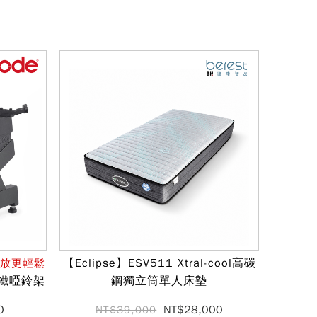
【Eclipse】ESV511 Xtral-cool高碳
收放更輕鬆
鑄鐵啞鈴架
鋼獨立筒單人床墊
0
NT$28,000
NT$39,000