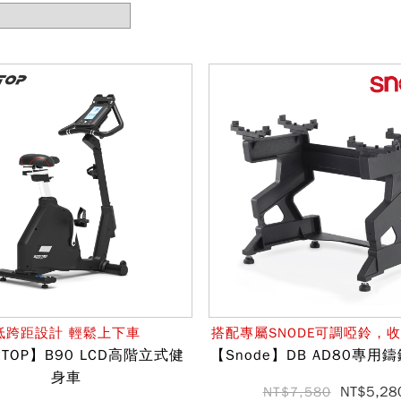
低跨距設計 輕鬆上下車
搭配專屬SNODE可調啞鈴，
RTOP】B90 LCD高階立式健
【Snode】DB AD80專用
身車
NT$5,28
NT$7,580