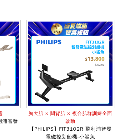
電
胸大肌 × 闊背肌 × 複合肌群訓練全面
 飛利浦智發
啟動
【PHILIPS】FIT3102R 飛利浦智發
電磁控划船機-小鯊魚