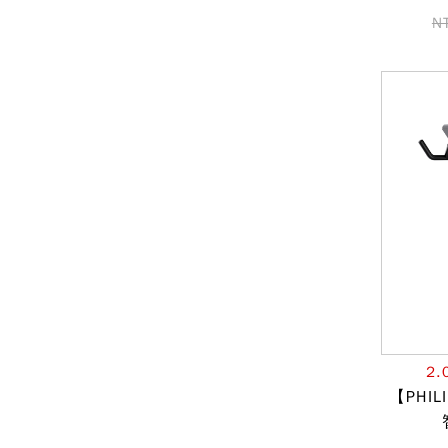
N
2
【PHIL