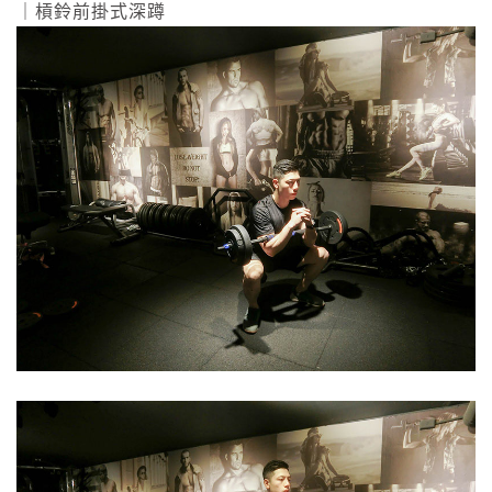
｜槓鈴前掛式深蹲