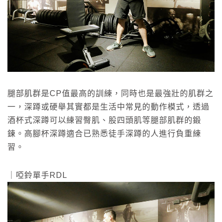
腿部肌群是CP值最高的訓練，同時也是最強壯的肌群之
一，深蹲或硬舉其實都是生活中常見的動作模式，透過
酒杯式深蹲可以練習臀肌、股四頭肌等腿部肌群的鍛
鍊。高腳杯深蹲適合已熟悉徒手深蹲的人進行負重練
習。
｜啞鈴單手RDL