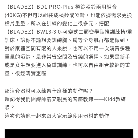
【BLADEZ】BD1 PRO-Plus 槓鈴啞鈴兩用組合
(40KG)不但可以組裝成槓鈴或啞鈴，也能依據需求更換
槓片重量，所以在訓練的變化上很多元，搭配
【BLADEZ】BW13-3.0-可變式二頭彎舉臥推訓練椅/重
訓床，讓你不論想要訓練胸、肩等全身肌群都能做到，
對於家裡空間有限的人來說，也可以不用一次購買多種
重量的啞鈴，是非常省空間及省錢的選擇。如果是新手
或是女生想要進入負重訓練，也可以自由組合較輕的重
量，很經濟實惠喔！
那這套器材可以練習什麼樣的動作呢？
還記得我們團課帥氣又親民的客座教練——Kidd教練
嗎？
這次也請他一起來跟大家示範使用器材的動作