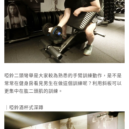
啞鈴二頭彎舉是大家較為熟悉的手臂訓練動作，是不是
常常在健身房看見男生在做這個訓練呢？利用斜板可以
更集中在肱二頭肌的訓練。
｜啞鈴酒杯式深蹲