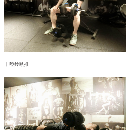
｜啞鈴臥推