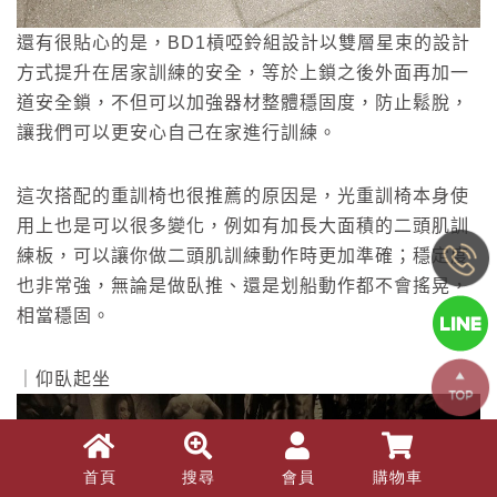
還有很貼心的是，BD1槓啞鈴組設計以雙層星束的設計
方式提升在居家訓練的安全，等於上鎖之後外面再加一
道安全鎖，不但可以加強器材整體穩固度，防止鬆脫，
讓我們可以更安心自己在家進行訓練。
這次搭配的重訓椅也很推薦的原因是，光重訓椅本身使
用上也是可以很多變化，例如有加長大面積的二頭肌訓
練板，可以讓你做二頭肌訓練動作時更加準確；穩定度
也非常強，無論是做臥推、還是划船動作都不會搖晃，
Copy
相當穩固。
© 2
BLA
All R
｜仰臥起坐
Rese
Desi
B
Devi
首頁
搜尋
會員
購物車