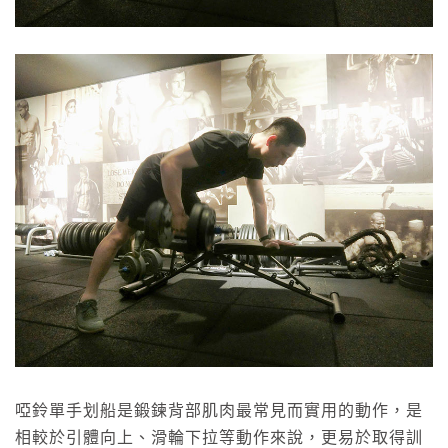
啞鈴單手划船是鍛鍊背部肌肉最常見而實用的動作，是
相較於引體向上、滑輪下拉等動作來說，更易於取得訓