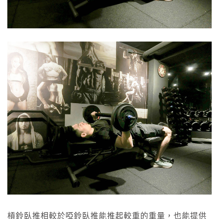
槓鈴臥推相較於啞鈴臥推能推起較重的重量，也能提供