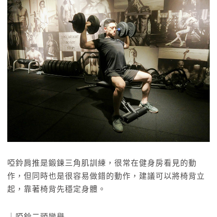
啞鈴肩推是鍛鍊三角肌訓練，很常在健身房看見的動
作，但同時也是很容易做錯的動作，建議可以將椅背立
起，靠著椅背先穩定身體。
｜啞鈴二頭彎舉