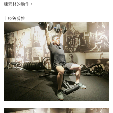
練素材的動作。
｜啞鈴肩推