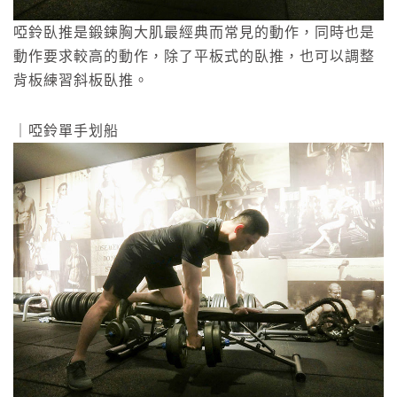
啞鈴臥推是鍛鍊胸大肌最經典而常見的動作，同時也是
動作要求較高的動作，除了平板式的臥推，也可以調整
背板練習斜板臥推。
｜啞鈴單手划船