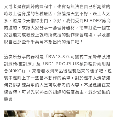
又或者是在訓練的過程中，也會有無法在自己所期望的
時段上健身房的各種原因，無論是天氣不好、晚上人太
多、還是今天懶得出門，幸好，我們受到BLADEZ廠商
的邀約，來跟大家分享一套健身器材，簡單打造一個在
家就能完成教練上課時所教授的動作練習環境，以及擺
脫自己那些千千萬萬不想出門的藉口吧！
這次所分享的器材是「BW13-3.0-可變式二頭彎舉臥推
訓練椅/重訓床」及「BD1 PRO-PLUS槓鈴啞鈴兩用組
合(40KG)」，來看看收到商品後組裝起來的樣子吧，包
裝中還附上了一些基本動作的菜單，對於還不太清楚如
何安排訓練菜單的人是可以參考的內容，不過建議在家
練習時，可以先以熟悉的訓練和強度為主，減少受傷的
機會！