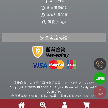
所有問題
會員服務條款
購物常見問題
退貨 / 換貨
安全金流認證
Copy
© 2
香港商富吉多有限公司台灣分公司 / 統一編號 28977156
BLA
Copyright © 2026 BLADEZ All Rights Reserved. Designed By
All R
DeviseTop
Rese
免付費專線 ：售服、維修、移機： 售服/維修0800-580-586
Desi
諮詢/採購0800-277339 / 商品諮詢、採購專案：0800-277339
B
信箱：service@bladezsports.com.tw | @LINE：
@bhasia
|
Devi