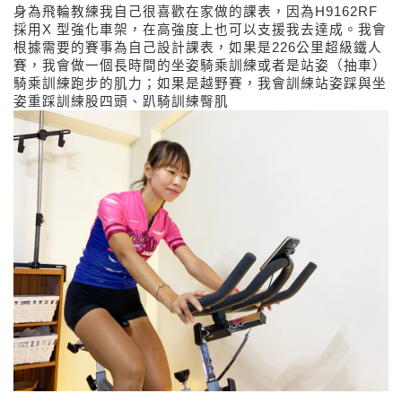
身為飛輪教練我自己很喜歡在家做的課表，因為H9162RF
採用X 型強化車架，在高強度上也可以支援我去達成。我會
根據需要的賽事為自己設計課表，如果是226公里超級鐵人
賽，我會做一個長時間的坐姿騎乘訓練或者是站姿（抽車）
騎乘訓練跑步的肌力；如果是越野賽，我會訓練站姿踩與坐
姿重踩訓練股四頭、趴騎訓練臀肌