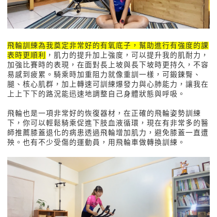
飛輪訓練為我奠定非常好的有氧底子，
幫助進行有強度的課
表時更順利
，肌力的提升加上強度，可以提升我的肌耐力，
加強比賽時的表現，在面對長上坡與長下坡時更持久，不容
易感到疲累。
騎乘時加重阻力就像重訓一樣，可鍛鍊臀、
腿、核心肌群，加上轉速可訓練爆發力與心肺能力，
讓我在
上上下下的路況能迅速地調整自己身體狀態與呼吸。
飛輪也是一項非常好的恢復器材，
在正確的飛輪姿勢訓練
下，
你可以輕鬆騎乘促進下肢血液循環，現在有非常多的醫
師推薦膝蓋退化的病患透過飛輪增加肌力，避免膝蓋一直遭
殃。也有不少受傷的運動員，用飛輪車做轉換訓練。