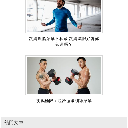
跳繩燃脂菜單不私藏 跳繩減肥好處你
知道嗎？
挑戰極限：啞鈴循環訓練菜單
熱門文章