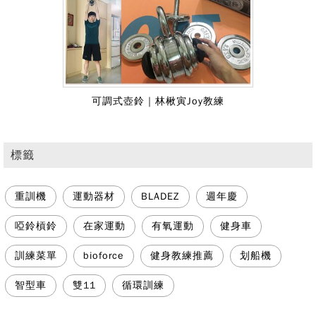
可調式壺鈴｜林楸寅Joy教練
標籤
重訓機
運動器材
BLADEZ
週年慶
啞鈴槓鈴
在家運動
有氧運動
健身車
訓練菜單
bioforce
健身教練推薦
划船機
智型車
雙11
循環訓練