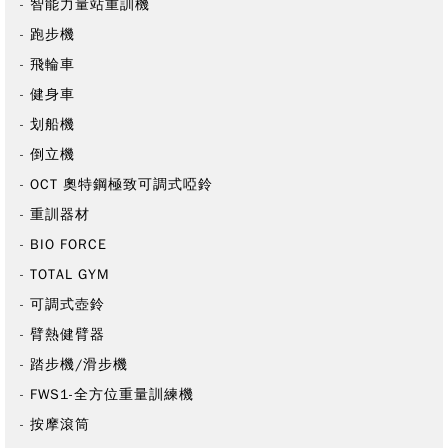
智能力量站重訓機
跑步機
飛輪車
健身車
划船機
倒立機
OCT 奧特鋼極致可調式啞鈴
重訓器材
BIO FORCE
TOTAL GYM
可調式壺鈴
臂熱健臂器
踏步機/滑步機
FWS1-全方位重量訓練機
按摩滾筒