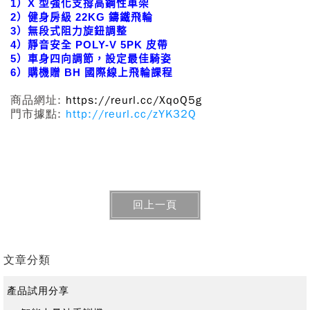
1）X 型強化支撐高鋼性車架
2）健身房級 22KG 鑄鐵飛輪
3）無段式阻力旋鈕調整
4）靜音安全 POLY-V 5PK 皮帶
5）車身四向調節，設定最佳騎姿
6）購機贈 BH 國際線上飛輪課程
商品網址:
https://reurl.cc/XqoQ5g
門市據點:
http://reurl.cc/zYK32Q
回上一頁
文章分類
產品試用分享