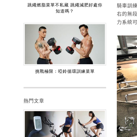
跳繩燃脂菜單不私藏 跳繩減肥好處你
騎車訓練
知道嗎？
右的無
力系統
挑戰極限：啞鈴循環訓練菜單
熱門文章