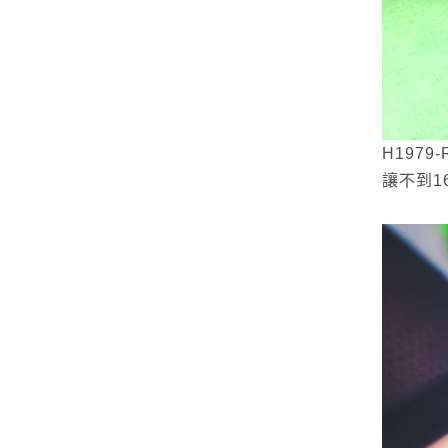
H197
讓不到1