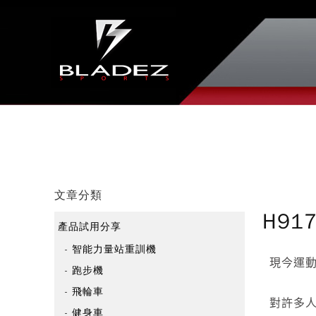
文章分類
H91
產品試用分享
智能力量站重訓機
現今運
跑步機
飛輪車
對許多
健身車