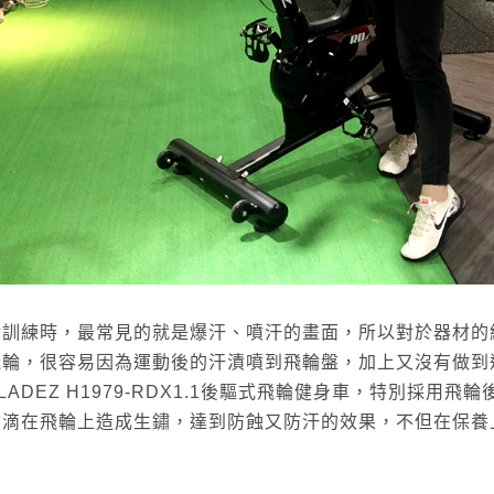
輪訓練時，最常見的就是爆汗、噴汗的畫面，所以對於器材的
飛輪，很容易因為運動後的汗漬噴到飛輪盤，加上又沒有做到
LADEZ H1979-RDX1.1後驅式飛輪健身車，特別採
會滴在飛輪上造成生鏽，達到防蝕又防汗的效果，不但在保養