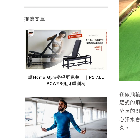
推薦文章
讓Home Gym變得更完整！｜P1 ALL
POWER健身重訓椅
在做飛
驅式的
分享的B
心汗水
久。