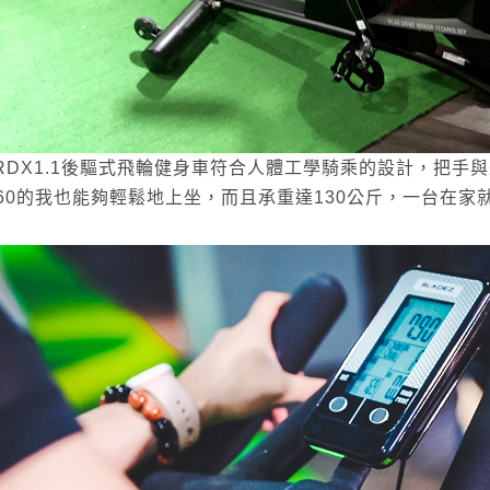
9-RDX1.1後驅式飛輪健身車符合人體工學騎乘的設計，把
60的我也能夠輕鬆地上坐，而且承重達130公斤，一台在