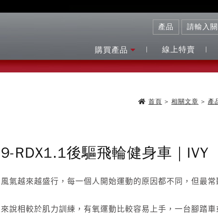
線上特賣
購買產品
首頁
>
相關文章
>
產
79-RDX1.1後驅飛輪健身車｜IVY
動風氣越來越盛行，每一個人開始運動的原因都不同，但最常
人來說相較於肌力訓練，有氧運動比較容易上手，一台腳踏車