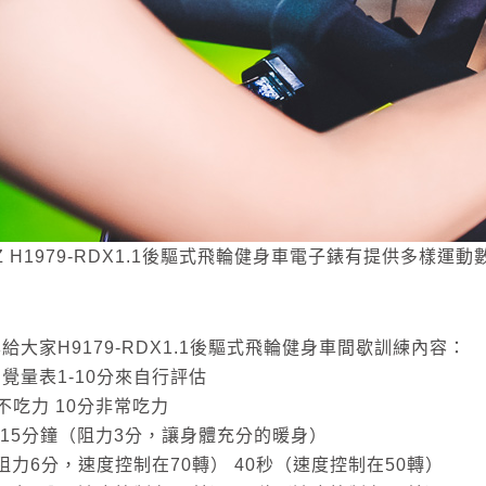
EZ H1979-RDX1.1後驅式飛輪健身車電子錶有提供多
給大家H9179-RDX1.1後驅式飛輪健身車間歇訓練內容：
覺量表1-10分來自行評估
不吃力 10分非常吃力
0-15分鐘（阻力3分，讓身體充分的暖身）
（阻力6分，速度控制在70轉） 40秒（速度控制在50轉）