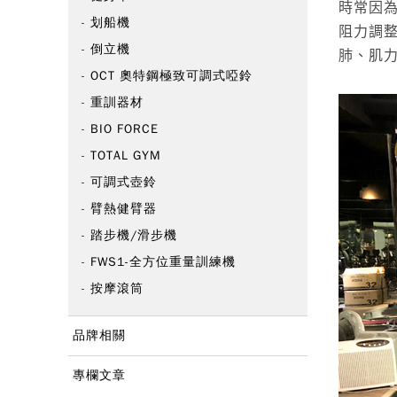
時常因
划船機
阻力調
倒立機
肺、肌
OCT 奧特鋼極致可調式啞鈴
重訓器材
BIO FORCE
TOTAL GYM
可調式壺鈴
臂熱健臂器
踏步機/滑步機
FWS1-全方位重量訓練機
按摩滾筒
品牌相關
專欄文章