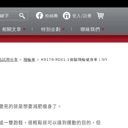
粉絲團
登入/註冊
相關文章
特別企劃
聯絡我們
品試用分享
>
飛輪車
>
H9179-RDX1.1後驅飛輪健身車｜IVY
聽見的就是想要減肥瘦身了。
或一雙跑鞋，很輕鬆就可以達到運動的目的，但