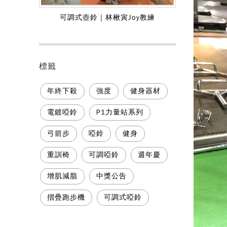
可調式壺鈴｜林楸寅Joy教練
標籤
年終下殺
強度
健身器材
電鍍啞鈴
P1力量站系列
弓箭步
啞鈴
健身
重訓椅
可調啞鈴
週年慶
增肌減脂
中獎公告
摺疊跑步機
可調式啞鈴