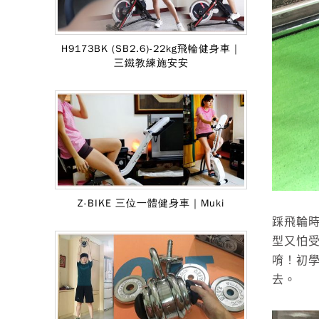
H9173BK (SB2.6)-22kg飛輪健身車｜
三鐵教練施安安
Z-BIKE 三位一體健身車｜Muki
踩飛輪
型又怕
唷！初學
去。