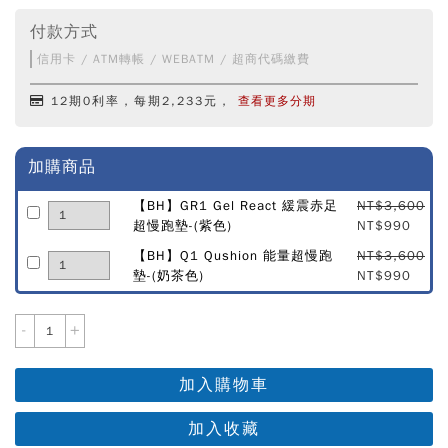
付款方式
信用卡 / ATM轉帳 / WEBATM / 超商代碼繳費
12期0利率，每期2,233元，
查看更多分期
加購商品
【BH】GR1 Gel React 緩震赤足
NT$3,600
超慢跑墊-(紫色)
NT$990
【BH】Q1 Qushion 能量超慢跑
NT$3,600
墊-(奶茶色)
NT$990
-
+
加入購物車
加入收藏