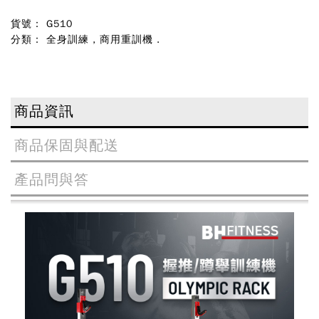
貨號： G510
分類：
全身訓練
,
商用重訓機
.
商品資訊
商品保固與配送
產品問與答