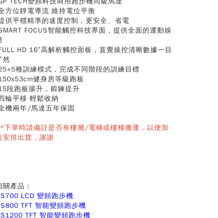
-GP TECH變頻科技商用跑步機同級馬達
-全方位靜電導流 維持電位平衡
-提供平穩精準的速度控制，更安全、省電
-SMART FOCUS智能觸控科技界面，提供全面的運動娛
樂
-FULL HD 16”高解析觸控面板，直覺操控清晰數據一目
了然
-25+5種訓練模式，完成不同階段的訓練目標
-150x53cm健身房等級跑板
-15段跑板揚升，鍛鍊提升
-四輪平移 輕鬆收納
-全機兩年/馬達五年保固
**下單時請備註是否有樓層/電梯或樓梯搬運，以便加
速安排出貨，謝謝
相關產品：
RS700 LCD 變頻跑步機
RS800 TFT 智能變頻跑步機
RS1200 TFT 智能變頻跑步機