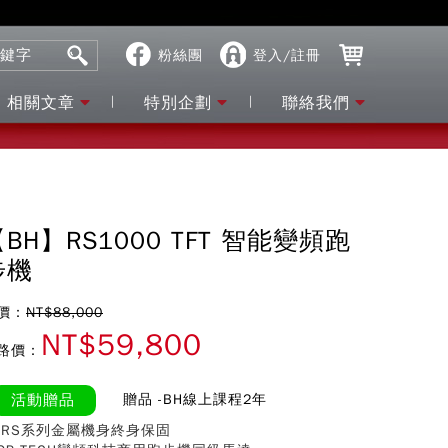
粉絲團
登入/註冊
相關文章
特別企劃
聯絡我們
BH】RS1000 TFT 智能變頻跑
步機
價：
NT$88,000
NT$59,800
路價：
活動贈品
贈品 -BH線上課程2年
- RS系列金屬機身終身保固