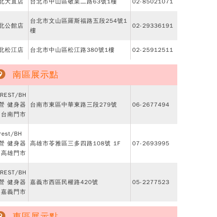
北大直店
台北市中山區敬業二路63號1樓
02-85021071
台北市文山區羅斯福路五段254號1
北公館店
02-29336191
樓
北松江店
台北市中山區松江路380號1樓
02-25912511
南區展示點
REST/BH
營 健身器
台南市東區中華東路三段279號
06-2677494
 台南門市
rest/BH
營 健身器
高雄市苓雅區三多四路108號 1F
07-2693995
 高雄門市
REST/BH
營 健身器
嘉義市西區民權路420號
05-2277523
 嘉義門市
東區展示點