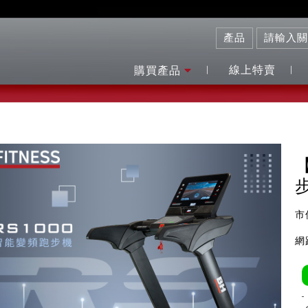
線上特賣
購買產品
【
市
網