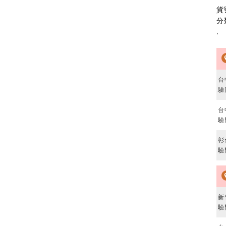
貨
分
.
台
驗
台
驗
彰
驗
新
驗