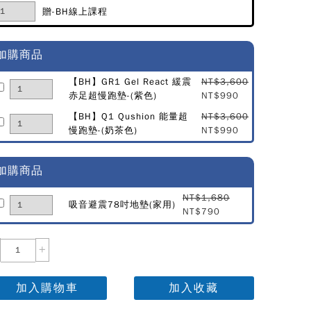
贈-BH線上課程
加購商品
【BH】GR1 Gel React 緩震
NT$3,600
赤足超慢跑墊-(紫色)
NT$990
【BH】Q1 Qushion 能量超
NT$3,600
慢跑墊-(奶茶色)
NT$990
加購商品
NT$1,680
吸音避震78吋地墊(家用)
NT$790
+
加入購物車
加入收藏