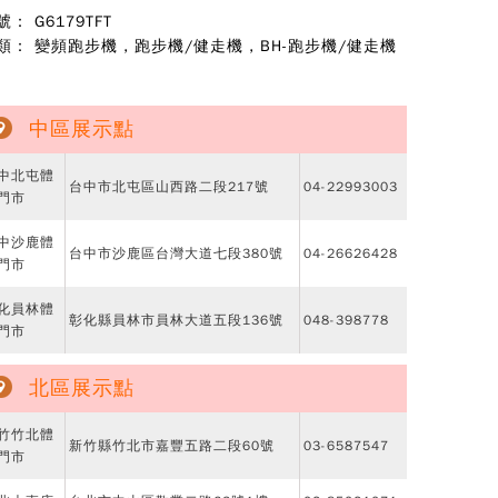
號： G6179TFT
類：
變頻跑步機
,
跑步機/健走機
,
BH-跑步機/健走機
中區展示點
中北屯體
台中市北屯區山西路二段217號
04-22993003
門市
中沙鹿體
台中市沙鹿區台灣大道七段380號
04-26626428
門市
化員林體
彰化縣員林市員林大道五段136號
048-398778
門市
北區展示點
竹竹北體
新竹縣竹北市嘉豐五路二段60號
03-6587547
門市