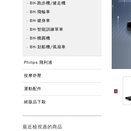
BH-跑步機/健走機
BH-飛輪車
BH-健身車
BH-智能訓練單車
BH-橢圓機
BH-划船機/風扇車
Philips 飛利浦
按摩舒壓
運動配件
絕版品下殺
最近檢視過的商品