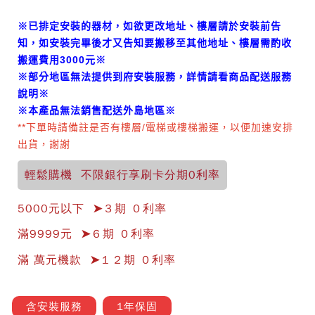
※
已排定安裝的器材，如欲更改地址、樓層請於安裝前告
知，如安裝完畢後才又告知要搬移至其他地址、樓層需酌收
搬運費用3000元
※
※
部分地區無法提供到府安裝服務，詳情請看商品配送服務
說明
※
※本產品無法銷售配送外島地區※
**下單時請備註是否有樓層/電梯或樓梯搬運，以便加速安排
出貨，謝謝
輕鬆購機 不限銀行享刷卡分期0利率
5000元以下 ➤３期 ０利率
滿9999元 ➤６期 ０利率
滿 萬元機款 ➤１２期 ０利率
含安裝服務
1年保固