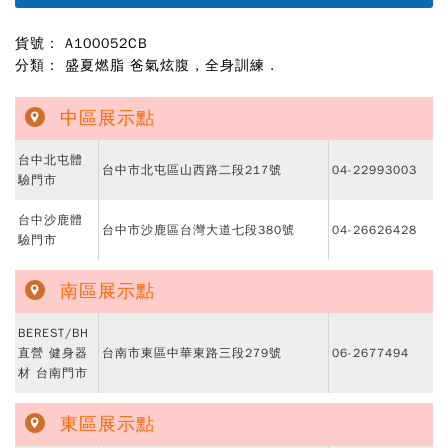
貨號： A100052CB
分類：
盛夏燃脂 爸氣炫腹
,
全身訓練
.
中區展示點
台中北屯體
台中市北屯區山西路二段217號
04-22993003
驗門市
台中沙鹿體
台中市沙鹿區台灣大道七段380號
04-26626428
驗門市
南區展示點
BEREST/BH
直營 健身器
台南市東區中華東路三段279號
06-2677494
材 台南門市
東區展示點