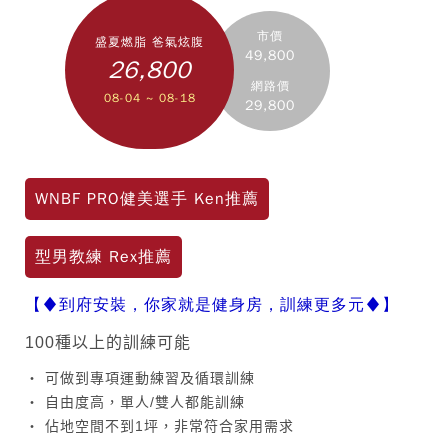
市價
盛夏燃脂 爸氣炫腹
49,800
26,800
網路價
08-04 ~ 08-18
29,800
WNBF PRO健美選手 Ken推薦
型男教練 Rex推薦
【♦到府安裝，你家就是健身房，訓練更多元♦】
100種以上的訓練可能
‧ 可做到專項運動練習及循環訓練
‧ 自由度高，單人/雙人都能訓練
‧ 佔地空間不到1坪，非常符合家用需求