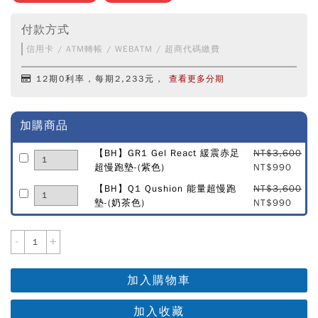
付款方式
信用卡 / ATM轉帳 / WEBATM / 超商代碼繳費
12期0利率，每期2,233元，
查看更多分期
加購商品
【BH】GR1 Gel React 緩震赤足
NT$3,600
超慢跑墊-(紫色)
NT$990
【BH】Q1 Qushion 能量超慢跑
NT$3,600
墊-(奶茶色)
NT$990
-
+
加入購物車
加入收藏