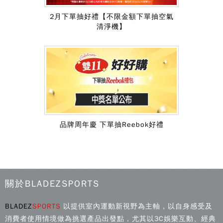
2月下單抽好禮【不限金額下單抽空氣
清淨機】
品牌周年慶 下單抽Reebok好禮
關於BLADEZSPORTS
BLADEZ
SPORTS
以提供室內運動新視野為主軸，以自身感受及
消費者使用情境做為挑選產品出發點，尤其以3C娛樂互動、經典