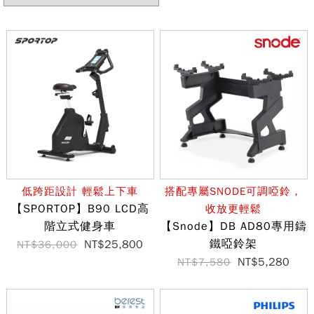
低跨距設計 輕鬆上下車
搭配專屬SNODE可調啞鈴，
【SPORTOP】B90 LCD高
收放更輕鬆
階立式健身車
【Snode】DB AD80專用鑄
鐵啞鈴架
NT$25,800
NT$36,000
NT$5,280
NT$7,580