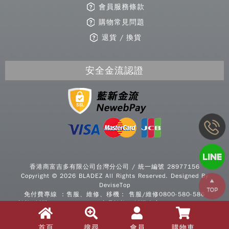
會員服務條款
購物常見問題
退貨 / 換貨
安全金流認證
Copy
© 2
香港商富吉多有限公司台灣分公司 / 統一編號 28977156
BLA
Copyright © 2026 BLADEZ All Rights Reserved. Designed By
All R
DeviseTop
Rese
免付費專線 ：售服、維修、移機： 售服/維修0800-580-586
Desi
諮詢/採購0800-277339 / 商品諮詢、採購專案：0800-277339
B
信箱：service@bladezsports.com.tw | @LINE：
@bhasia
|
Devi
Facebook粉絲團
首頁
搜尋
會員
購物車