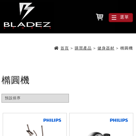
選單
首頁
>
購買產品
>
健身器材
>
橢圓機
橢圓機