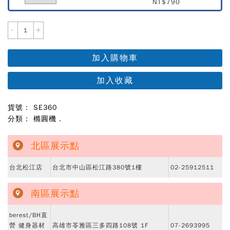
NT$790
-
+
加入購物車
加入收藏
貨號： SE360
分類：
橢圓機
.
北區展示點
台北松江店
台北市中山區松江路380號1樓
02-25912511
南區展示點
berest/BH直
營 健身器材
高雄市苓雅區三多四路108號 1F
07-2693995