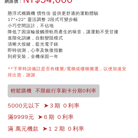
網路價：
懸浮式橢圓機 慣性佳 提供更舒適的運動體驗
17"+22" 靈活調整 2段式可變步幅
小巧空間設計，不佔地
降低了因滾輪接觸滑軌而產生的噪音，讓運動不受甘擾
進階化訓練，自動變阻模式
清晰大按鍵，藍光電子錶
即時偵測，心率及恢復指數
到府安裝，全機保固一年
**下單時請備註是否有樓層/電梯或樓梯搬運，以便加速安
排出貨，謝謝
輕鬆購機 不限銀行享刷卡分期0利率
5000元以下 ➤３期 ０利率
滿9999元 ➤６期 ０利率
滿 萬元機款 ➤１２期 ０利率