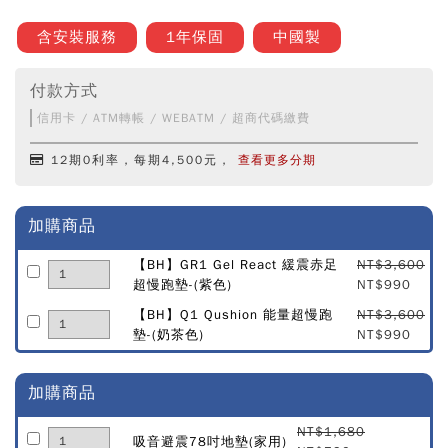
含安裝服務
1年保固
中國製
付款方式
信用卡 / ATM轉帳 / WEBATM / 超商代碼繳費
12期0利率，每期4,500元，
查看更多分期
加購商品
【BH】GR1 Gel React 緩震赤足
NT$3,600
超慢跑墊-(紫色)
NT$990
【BH】Q1 Qushion 能量超慢跑
NT$3,600
墊-(奶茶色)
NT$990
加購商品
NT$1,680
吸音避震78吋地墊(家用)