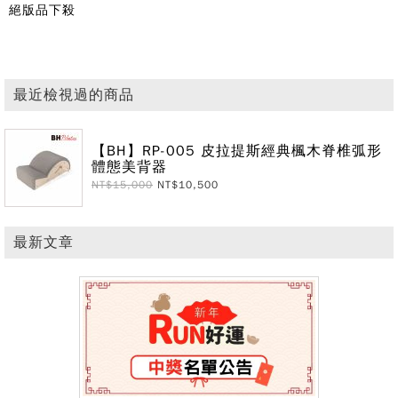
絕版品下殺
最近檢視過的商品
【BH】RP-005 皮拉提斯經典楓木脊椎弧形
體態美背器
NT$15,000
NT$10,500
最新文章