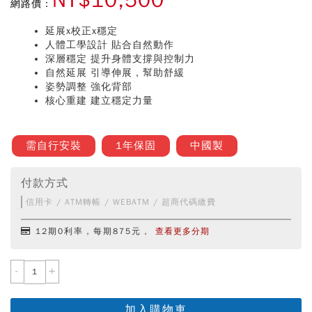
NT$10,500
網路價：
延展x校正x穩定
人體工學設計 貼合自然動作
深層穩定 提升身體支撐與控制力
自然延展 引導伸展，幫助舒緩
姿勢調整 強化背部
核心重建 建立穩定力量
需自行安裝
1年保固
中國製
付款方式
信用卡 / ATM轉帳 / WEBATM / 超商代碼繳費
12期0利率，每期875元，
查看更多分期
-
+
加入購物車