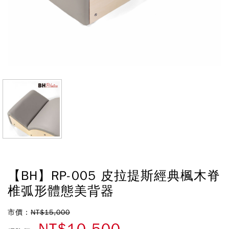
【BH】RP-005 皮拉提斯經典楓木脊
椎弧形體態美背器
市價：
NT$15,000