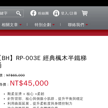
粉絲團
登入/註冊
相關文章
特別企劃
聯絡我們
【BH】RP-003E 經典楓木半鐵梯
桶
價：
NT$65,000
NT$45,000
路價：
剛柔並濟 × 核心 ×柔韌
針對背部、核心與側腹小肌群，提升平衡與穩定
利用曲面延展，提升柔軟度與身體控制力