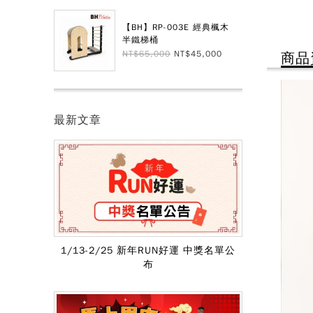
【BH】RP-003E 經典楓木
半鐵梯桶
NT$65,000
NT$45,000
商品
最新文章
1/13-2/25 新年RUN好運 中獎名單公
布