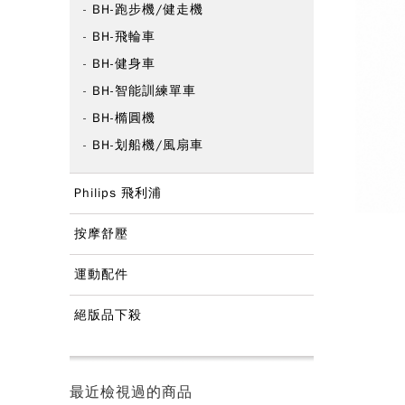
BH-跑步機/健走機
BH-飛輪車
BH-健身車
BH-智能訓練單車
BH-橢圓機
BH-划船機/風扇車
Philips 飛利浦
按摩舒壓
運動配件
絕版品下殺
最近檢視過的商品