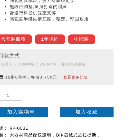
強化側腹肌群，提升身體穩定度
無段位調整,量身打造的訓練
舒適墊料提供雙重支撐
高強度半鐵結構底座，穩定、堅固耐用
含安裝服務
1年保固
中國製
付款方式
信用卡 / ATM轉帳 / WEBATM / 超商代碼繳費
12期0利率，每期3,750元，
查看更多分期
+
加入購物車
加入收藏
號： RP-003E
類：
大器材商品配送說明
,
BH-器械式皮拉提斯
.