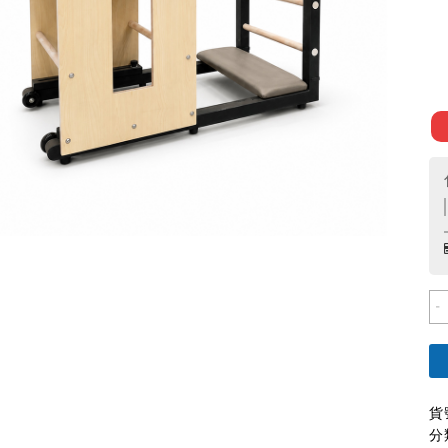
-
貨
分