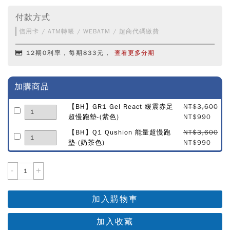
付款方式
信用卡 / ATM轉帳 / WEBATM / 超商代碼繳費
12期0利率，每期833元，
查看更多分期
加購商品
【BH】GR1 Gel React 緩震赤足
NT$3,600
超慢跑墊-(紫色)
NT$990
【BH】Q1 Qushion 能量超慢跑
NT$3,600
墊-(奶茶色)
NT$990
-
+
加入購物車
加入收藏