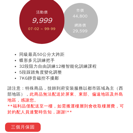
市價
活動價
44,800
9,999
網路價
07-02 ~ 99-99
29,599
同級最高50公分大跨距
蝶形多元訓練把手
32段阻力自由訓練12種智能化訓練課程
5段踩踏角度變化調整
7KG靜音磁控不擾鄰
請注意：特殊商品，技師到府安裝服務以都市區域為主（西
部地區），
此商品無法配送於屏東、東部、偏遠地區及外島
地區，感謝您。
**福利品僅配送至一樓，如需搬運樓層則會收取樓層費，可
於約配人員連繫時告知，謝謝!**
三個月保固