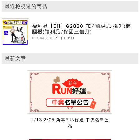
最近檢視過的商品
福利品【BH】G2830 FD4前驅式(揚升)橢
圓機(福利品/保固三個月)
NT$44,800
NT$9,999
最新文章
1/13-2/25 新年RUN好運 中獎名單公
布