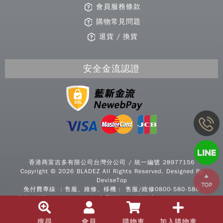
會員服務條款
購物常見問題
退貨 / 換貨
安全金流認證
Copy
© 2
香港商富吉多有限公司台灣分公司 / 統一編號 28977156
BLA
Copyright © 2026 BLADEZ All Rights Reserved. Designed By
All R
DeviseTop
Rese
免付費專線 ：售服、維修、移機： 售服/維修0800-580-586
Desi
諮詢/採購0800-277339 / 商品諮詢、採購專案：0800-277339
B
信箱：service@bladezsports.com.tw | @LINE：
@bhasia
|
Devi
Facebook粉絲團
搜尋
會員
購物車
加入購物車