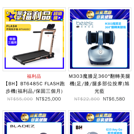
M303魔膝足360°翻轉美腿
福利品
【BH】BT6485C FLASH跑
機(足/膝/腿多部位按摩)旭
步機(福利品/保固三個月)
光藍
NT$25,000
NT$6,580
NT$55,000
NT$22,800