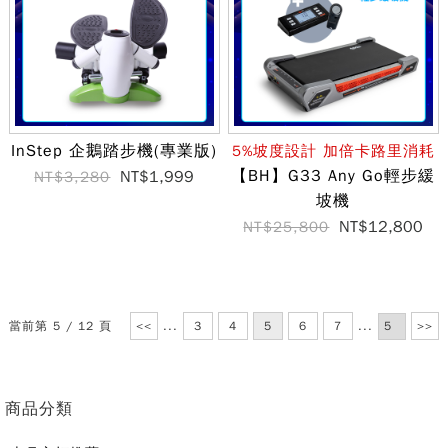
InStep 企鵝踏步機(專業版)
5%坡度設計 加倍卡路里消耗
【BH】G33 Any Go輕步緩
NT$1,999
NT$3,280
坡機
NT$12,800
NT$25,800
當前第 5 / 12 頁
<<
...
3
4
5
6
7
...
>>
商品分類