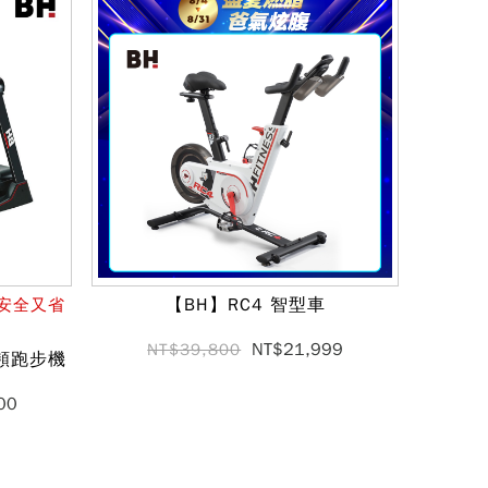
【BH】RC4 智型車
 安全又省
NT$21,999
NT$39,800
變頻跑步機
00