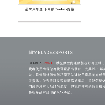
品牌周年慶 下單抽Reebok好禮
關於BLADEZSPORTS
BLADEZ
SPORTS
以提供室內運動新視野為主軸，
費者使用情境做為挑選產品出發點，尤其以3C娛
裝，延伸額外價值等巧思更貼近使用產品美好感
者資訊，並與設計及製造商溝通產品「還能怎麼
們或許沒有大品牌的氣度，但我們擁有的熱血積
是很多品牌經理的MAX等級。