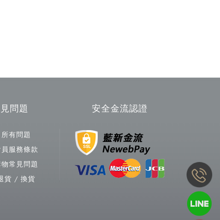
常見問題
安全金流認證
所有問題
會員服務條款
購物常見問題
退貨 / 換貨
Copy
© 2
BLA