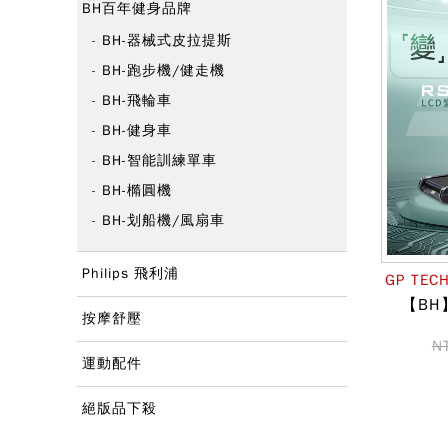
BH百年健身品牌
BH-器械式皮拉提斯
BH-跑步機/健走機
BH-飛輪車
BH-健身車
BH-智能訓練單車
BH-橢圓機
BH-划船機/風扇車
Philips 飛利浦
GP T
【BH
按摩舒壓
N
運動配件
絕版品下殺