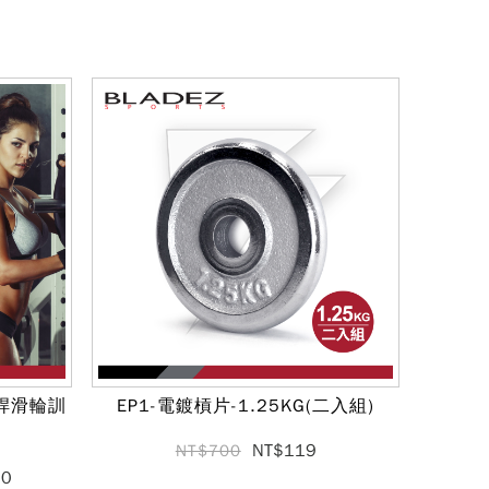
低拉桿滑輪訓
EP1-電鍍槓片-1.25KG(二入組)
NT$119
NT$700
00