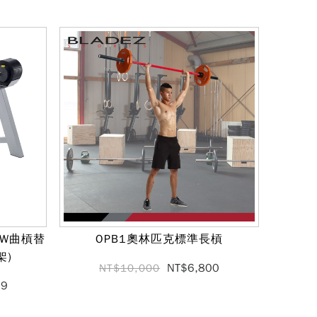
與W曲槓替
OPB1奧林匹克標準長槓
架)
NT$6,800
NT$10,000
99