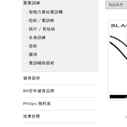
重量訓練
智能力量站重訓機
啞鈴／重訓椅
槓片 / 長短槓
全身訓練
壺鈴
藥球
重訓輔助器材
健身器材
BH百年健身品牌
Philips 飛利浦
按摩舒壓