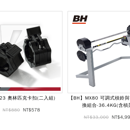
-23 奧林匹克卡扣(二入組)
【BH】MX80 可調式槓鈴
換組合-36.4KG(含槓
NT$578
NT$880
NT$4,9
NT$33,000