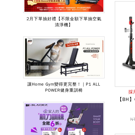
2月下單抽好禮【不限金額下單抽空氣
清淨機】
讓Home Gym變得更完整！｜P1 ALL
POWER健身重訓椅
採
【BH】G
N