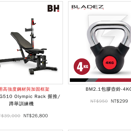
BM2.1包膠壺鈴-4K
用高強度鋼材與加固框架
510 Olympic Rack 握推/
NT$299
NT$950
蹲舉訓練機
NT$26,800
T$39,000