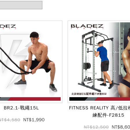
BR2.1-戰繩15L
FITNESS REALITY 高/
練配件-F2815
NT$1,990
NT$4,580
NT$8,6
NT$12,500