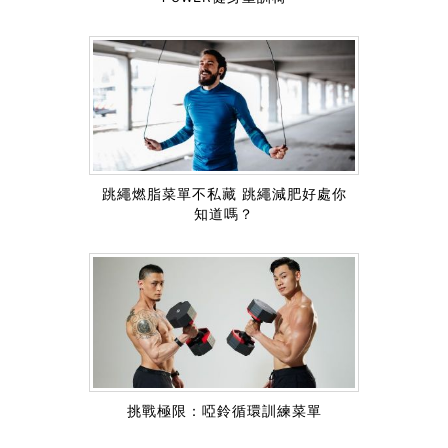
跳繩燃脂菜單不私藏 跳繩減肥好處你
知道嗎？
挑戰極限：啞鈴循環訓練菜單