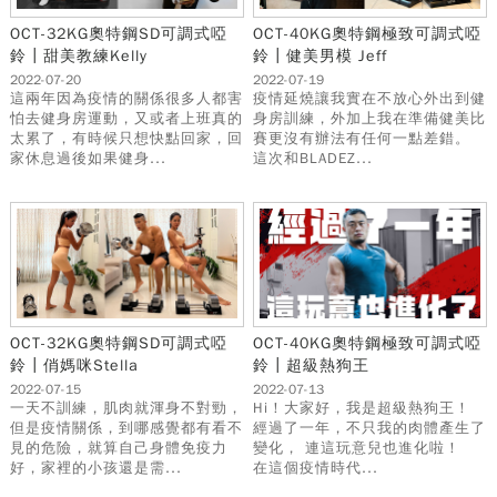
OCT-32KG奧特鋼SD可調式啞
OCT-40KG奧特鋼極致可調式啞
鈴┃甜美教練Kelly
鈴┃健美男模 Jeff
2022-07-20
2022-07-19
這兩年因為疫情的關係很多人都害
疫情延燒讓我實在不放心外出到健
怕去健身房運動，又或者上班真的
身房訓練，外加上我在準備健美比
太累了，有時候只想快點回家，回
賽更沒有辦法有任何一點差錯。
家休息過後如果健身...
這次和BLADEZ...
OCT-32KG奧特鋼SD可調式啞
OCT-40KG奧特鋼極致可調式啞
鈴┃俏媽咪Stella
鈴┃超級熱狗王
2022-07-15
2022-07-13
一天不訓練，肌肉就渾身不對勁，
Hi！大家好，我是超級熱狗王！
但是疫情關係，到哪感覺都有看不
經過了一年，不只我的肉體產生了
見的危險，就算自己身體免疫力
變化， 連這玩意兒也進化啦！
好，家裡的小孩還是需...
在這個疫情時代...