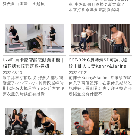
愛做自由重量，比起槓...
車 事隔四個月終於更新文章了，
本來打算今年要來認真寫網...
U-ME 馬卡龍智能電動跑步機｜
OCT-32KG奧特鋼SD可調式啞
棉花糖女孩部落客-春妞
鈴┃健人夫妻Kenny&Janine
2022-08-10
2022-07-21
發了泳衣穿搭以後 好多人都說我
前陣子Kenny&Janine 都確診在家
變瘦了(///▽///) 其實跟巔峰時
休息了兩個禮拜，在家休息期間吃
期比起來大概只掉了5公斤左右 但
飽睡好，看劇看到爽，拜科技進步
穿衣服的時候超有感覺...
所賜並沒有什麼不...