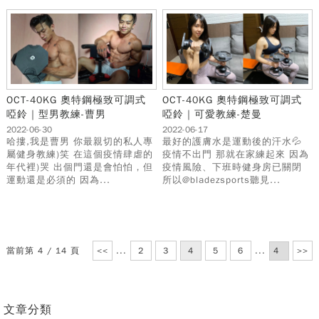
OCT-40KG 奧特鋼極致可調式
OCT-40KG 奧特鋼極致可調式
啞鈴｜型男教練-曹男
啞鈴｜可愛教練-楚曼
2022-06-30
2022-06-17
哈摟,我是曹男 你最親切的私人專
最好的護膚水是運動後的汗水💦
屬健身教練)笑 在這個疫情肆虐的
疫情不出門 那就在家練起來 因為
年代裡)哭 出個門還是會怕怕，但
疫情風險、下班時健身房已關閉
運動還是必須的 因為...
所以@bladezsports聽見...
當前第 4 / 14 頁
<<
...
2
3
4
5
6
...
>>
文章分類