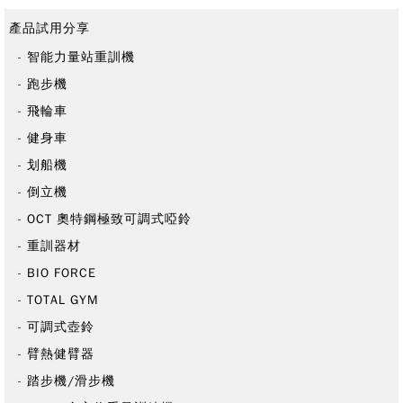
產品試用分享
智能力量站重訓機
跑步機
飛輪車
健身車
划船機
倒立機
OCT 奧特鋼極致可調式啞鈴
重訓器材
BIO FORCE
TOTAL GYM
可調式壺鈴
臂熱健臂器
踏步機/滑步機