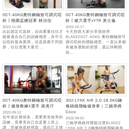
OCT-40KG奧特鋼極致可調式啞
OCT-40KG奧特鋼極致可調式啞
鈴┃桃園盃總冠軍 林治伯
鈴┃健力選手xYTR 黃士倫
2022-11-04
2022-10-17
比起固定式器材，自由重量往往才
今天想跟大家分享我使用
能最適合自己的訓練感受，其中又
BLADEZOCT-40KG 奧特鋼極致可
以啞鈴最為萬用，但是因應不同肌
調式啞鈴的體驗感受。一直以來都
群，往往需要大量空...
有健身運動的習慣，還記得剛開
始...
OCT-40KG奧特鋼極致可調式啞
302-LYNX AIR 2.0-18.5KG鍊
鈴┃健身教練X選手 蒸煮汗
條鑄鐵飛輪健身車｜三鐵孕媽
Coco
2022-09-12
近年底比賽很多，需要更有效率的
2022-09-01
訓練，竟畢竟自己也是要上班上
三鐵孕媽維持體能法寶BLADEZ
課，而健身器材裡面，我自己又很
LYNX AIR 2.0鍊條鑄鐵飛輪健身