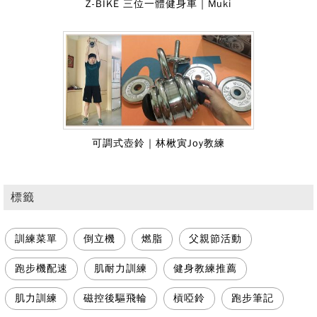
Z-BIKE 三位一體健身車｜Muki
可調式壺鈴｜林楸寅Joy教練
標籤
訓練菜單
倒立機
燃脂
父親節活動
跑步機配速
肌耐力訓練
健身教練推薦
肌力訓練
磁控後驅飛輪
槓啞鈴
跑步筆記